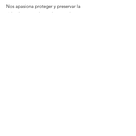
Nos apasiona proteger y preservar la
vida silvestre y el mundo natural.
Nuestra organización trabaja para
defender los derechos de los animales
y apoyar los esfuerzos de
conservación.
Correo electrónico
:
info@mujeres-latinas-sc.org
Obtenga actualizaciones
mensuales
Introduzca su correo electrónico aquí
¡Inscribirse!