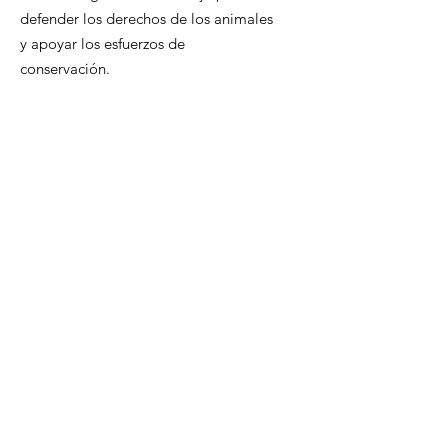
defender los derechos de los animales
y apoyar los esfuerzos de
conservación.
Correo electrónico
:
info@mujeres-latinas-sc.org
Obtenga actualizaciones
mensuales
Introduzca su correo electrónico aquí
¡Inscribirse!