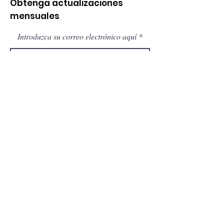
Obtenga actualizaciones
mensuales
Introduzca su correo electrónico aquí
¡Inscribirse!
Donate
Do Not Sell My Personal Information
Términos y condiciones
Created by Gina's Venue