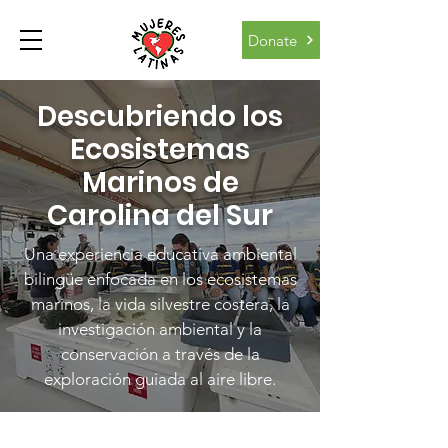
Donate
Descubriendo los
Ecosistemas
Marinos de
Carolina del Sur
Una experiencia educativa ambiental
bilingüe enfocada en los ecosistemas
marinos, la vida silvestre costera, la
investigación ambiental y la
conservación a través de la
exploración guiada al aire libre.