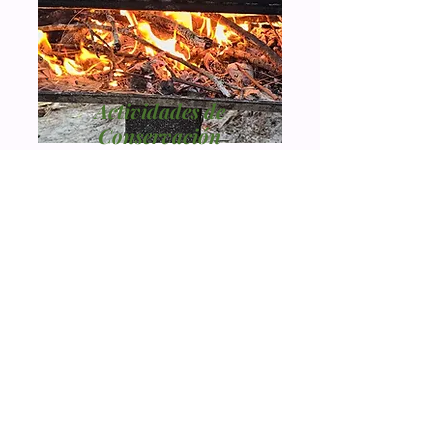
Actividades de
Conservación
Participa en experiencias
prácticas que promueven la
protección de los recursos
naturales y el cuidado del
medio ambiente.