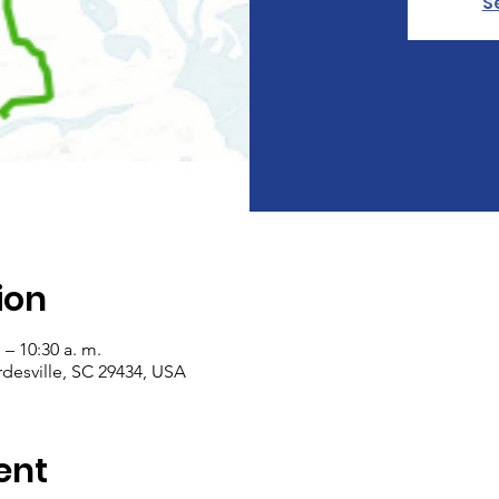
S
ion
 – 10:30 a. m.
rdesville, SC 29434, USA
ent