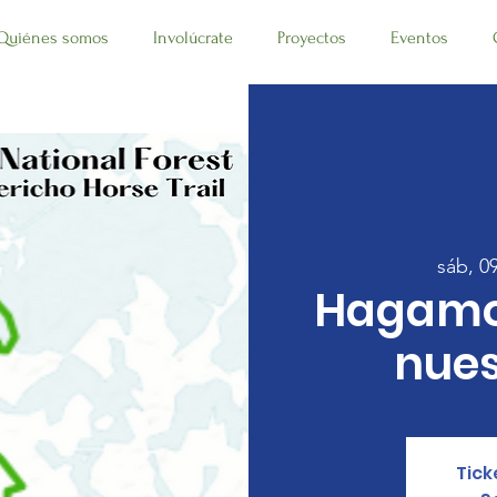
Quiénes somos
Involúcrate
Proyectos
Eventos
sáb, 0
Hagamo
nues
Tick