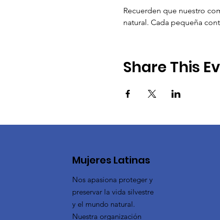
Recuerden que nuestro comp
natural. Cada pequeña contr
Share This E
Mujeres Latinas
Nos apasiona proteger y
preservar la vida silvestre
y el mundo natural.
Nuestra organización