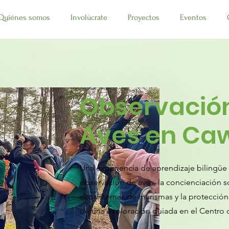
Quiénes somos
Involúcrate
Proyectos
Eventos
Observació
Aves en Ca
Una experiencia de aprendizaje bilingüe a
observación de aves, la concienciación so
ecosistemas de marismas y la protección
de una exploración guiada en el Centro 