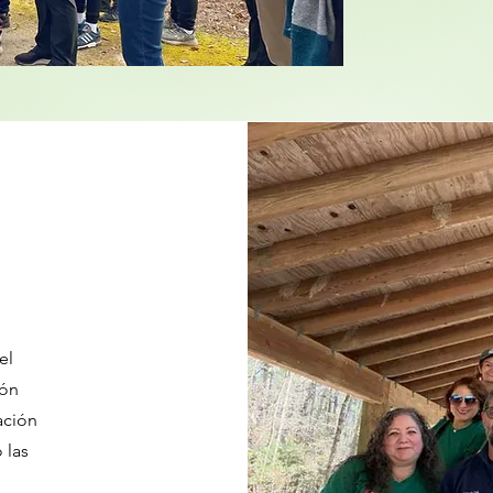
el
ión
ación
 las