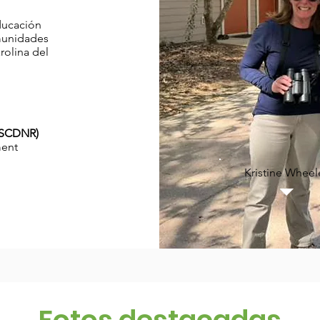
ducación
munidades
rolina del
(SCDNR)
ment
Kristine Wheel
Fotos destacadas