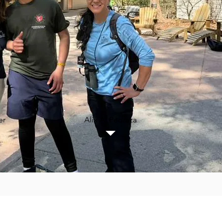
er
Alix A. Pedraza