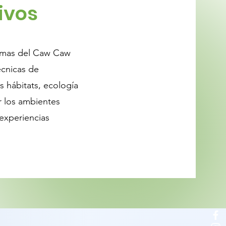
ivos
temas del Caw Caw
écnicas de
s hábitats, ecología
r los ambientes
 experiencias