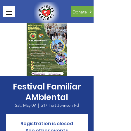
Donate
Festival Familiar
AMbiental
Sat, May 09
  |  
217 Fort Johnson Rd
Registration is closed
See other events