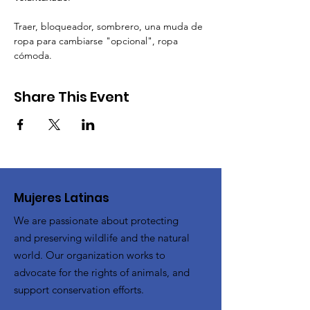
Traer, bloqueador, sombrero, una muda de 
ropa para cambiarse "opcional", ropa 
cómoda.  
Share This Event
Mujeres Latinas
We are passionate about protecting
and preserving wildlife and the natural
world. Our organization works to
advocate for the rights of animals, and
support conservation efforts.