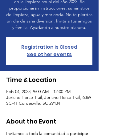
en la limpieza anual del año 2023. Se
proporcionarán instrucciones, suministros
de limpieza, agua y merienda. No te pierdas
un dia de sana diversión. Invita a tus amigos
y familia. Ayudando a nuestro planeta.
Registration is Closed
See other events
Time & Location
Feb 04, 2023, 9:00 AM – 12:00 PM
Jericho Horse Trail, Jericho Horse Trail, 6369
SC-41 Cordesville, SC 29434
About the Event
Invitamos a toda la comunidad a participar 