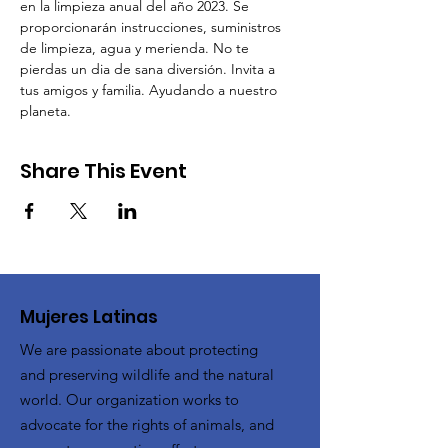
en la limpieza anual del año 2023. Se 
proporcionarán instrucciones, suministros 
de limpieza, agua y merienda. No te 
pierdas un dia de sana diversión. Invita a 
tus amigos y familia. Ayudando a nuestro 
planeta.
Share This Event
Mujeres Latinas
We are passionate about protecting
and preserving wildlife and the natural
world. Our organization works to
advocate for the rights of animals, and