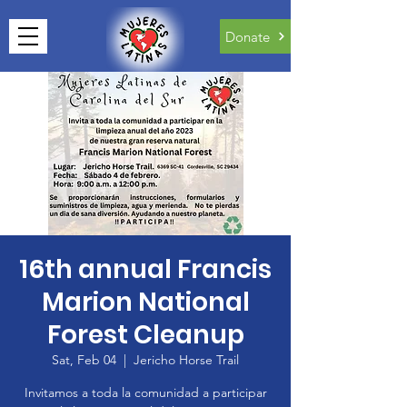
Donate
16th annual Francis
Marion National
Forest Cleanup
Sat, Feb 04
  |  
Jericho Horse Trail
Invitamos a toda la comunidad a participar