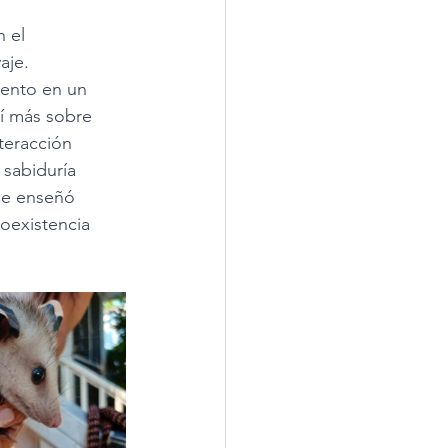
 el 
aje. 
ento en un 
í más sobre 
nteracción 
 sabiduría 
me enseñó 
coexistencia 