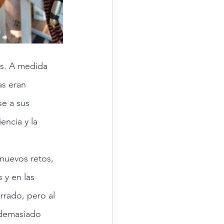
os. A medida 
as eran 
e a sus 
ncia y la 
 nuevos retos, 
y en las 
rado, pero al 
 demasiado 