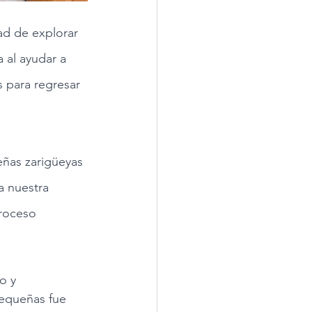
ad de explorar 
 al ayudar a 
s para regresar 
ñas zarigüeyas 
a nuestra 
roceso 
o y 
pequeñas fue 