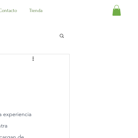
Contacto
Tienda
 experiencia 
tra 
ncargan de 