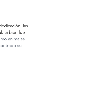
edicación, las 
. Si bien fue 
como animales 
contrado su 