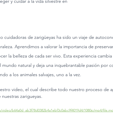
er y cuidar a la vida silvestre en 
 cuidadoras de zarigüeyas ha sido un viaje de autocon
raleza. Aprendimos a valorar la importancia de preservar 
cer la belleza de cada ser vivo. Esta experiencia cambia
l mundo natural y deja una inquebrantable pasión por co
do a los animales salvajes, uno a la vez.
uestro video, el cual describe todo nuestro proceso de a
e nuestras zarigueyas.
com/video/b64a0d_ab3f78d0382b4a1ebf3c0abc9f4019d4/1080p/mp4/file.m