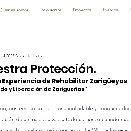
Quiénes somos
Involúcrate
Proyectos
Eventos
 jul 2023
3 min de lectura
stra Protección.
a Experiencia de Rehabilitar Zarigüeyas
ado y Liberación de Zarigueñas"
ño, nos embarcamos en una inolvidable y enriquecedora
itación de animales salvajes, todo comenzó cuando nues
 ayudando al santuario Keeper of the Wild, ellos se e