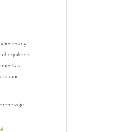
ocimiento y 
el equilibrio 
 nuestras 
ntinuar 
prendizaje 
p4